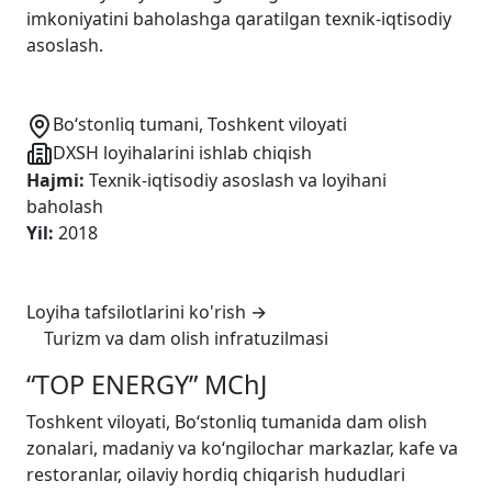
imkoniyatini baholashga qaratilgan texnik-iqtisodiy
asoslash.
Bo‘stonliq tumani, Toshkent viloyati
DXSH loyihalarini ishlab chiqish
Hajmi
:
Texnik-iqtisodiy asoslash va loyihani
baholash
Yil
:
2018
Loyiha tafsilotlarini ko'rish
→
Turizm va dam olish infratuzilmasi
“TOP ENERGY” MChJ
Toshkent viloyati, Bo‘stonliq tumanida dam olish
zonalari, madaniy va ko‘ngilochar markazlar, kafe va
restoranlar, oilaviy hordiq chiqarish hududlari