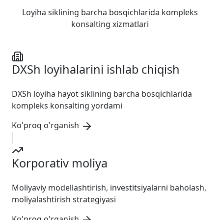
Loyiha siklining barcha bosqichlarida kompleks
konsalting xizmatlari
DXSh loyihalarini ishlab chiqish
DXSh loyiha hayot siklining barcha bosqichlarida
kompleks konsalting yordami
Ko'proq o'rganish
Korporativ moliya
Moliyaviy modellashtirish, investitsiyalarni baholash,
moliyalashtirish strategiyasi
Ko'proq o'rganish