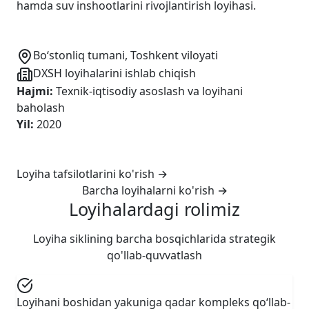
hamda suv inshootlarini rivojlantirish loyihasi.
Bo‘stonliq tumani, Toshkent viloyati
DXSH loyihalarini ishlab chiqish
Hajmi
:
Texnik-iqtisodiy asoslash va loyihani
baholash
Yil
:
2020
Loyiha tafsilotlarini ko'rish
→
Barcha loyihalarni ko'rish
→
Loyihalardagi rolimiz
Loyiha siklining barcha bosqichlarida strategik
qo'llab-quvvatlash
Loyihani boshidan yakuniga qadar kompleks qo‘llab-