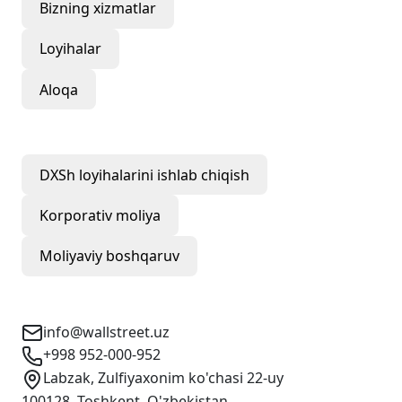
Bizning xizmatlar
Loyihalar
Aloqa
Bizning xizmatlar
DXSh loyihalarini ishlab chiqish
Korporativ moliya
Moliyaviy boshqaruv
Aloqa uchun ma'lumotlar
info@wallstreet.uz
+998 952-000-952
Labzak, Zulfiyaxonim ko'chasi 22-uy
100128, Toshkent, O'zbekistan