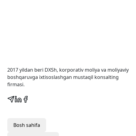
Wall Street Consult
2017 yildan beri DXSh, korporativ moliya va moliyaviy
boshqaruvga ixtisoslashgan mustaqil konsalting
firmasi.
Tezkor havolalar
Bosh sahifa