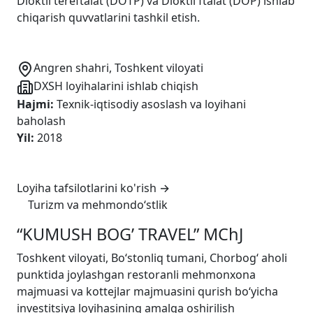
Dioktil tereftalat (DOTP) va Dioktil ftalat (DOP) ishlab
chiqarish quvvatlarini tashkil etish.
Angren shahri, Toshkent viloyati
DXSH loyihalarini ishlab chiqish
Hajmi
:
Texnik-iqtisodiy asoslash va loyihani
baholash
Yil
:
2018
Loyiha tafsilotlarini ko'rish
→
Turizm va mehmondo‘stlik
“KUMUSH BOG’ TRAVEL” MChJ
Toshkent viloyati, Bo‘stonliq tumani, Chorbog‘ aholi
punktida joylashgan restoranli mehmonxona
majmuasi va kottejlar majmuasini qurish bo‘yicha
investitsiya loyihasining amalga oshirilish