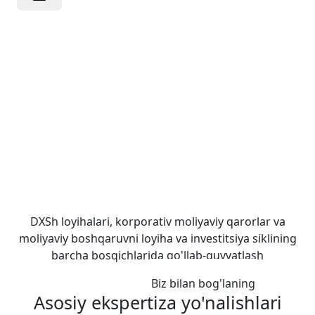
Strategik
moliyaviy
qarorlar uchun
mustaqil
konsalting
DXSh loyihalari, korporativ moliyaviy qarorlar va
moliyaviy boshqaruvni loyiha va investitsiya siklining
barcha bosqichlarida qo'llab-quvvatlash
Bizning xizmatlar
Biz bilan bog'laning
Asosiy ekspertiza yo'nalishlari