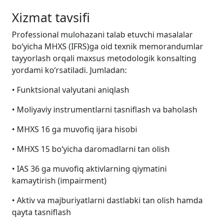
Xizmat tavsifi
Professional mulohazani talab etuvchi masalalar
bo‘yicha MHXS (IFRS)ga oid texnik memorandumlar
tayyorlash orqali maxsus metodologik konsalting
yordami ko‘rsatiladi. Jumladan:
• Funktsional valyutani aniqlash
• Moliyaviy instrumentlarni tasniflash va baholash
• MHXS 16 ga muvofiq ijara hisobi
• MHXS 15 bo‘yicha daromadlarni tan olish
• IAS 36 ga muvofiq aktivlarning qiymatini
kamaytirish (impairment)
• Aktiv va majburiyatlarni dastlabki tan olish hamda
qayta tasniflash