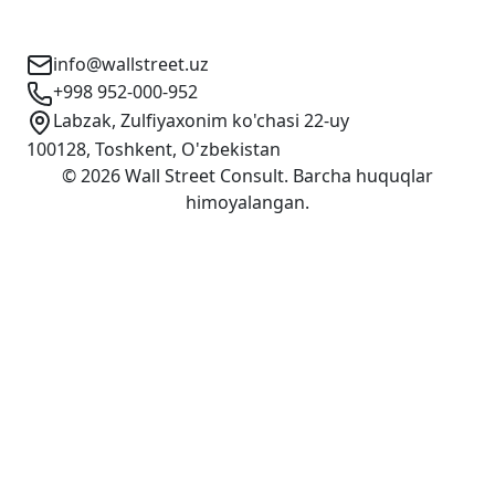
Aloqa uchun ma'lumotlar
info@wallstreet.uz
+998 952-000-952
Labzak, Zulfiyaxonim ko'chasi 22-uy
100128, Toshkent, O'zbekistan
©
2026
Wall Street Consult
.
Barcha huquqlar
himoyalangan
.