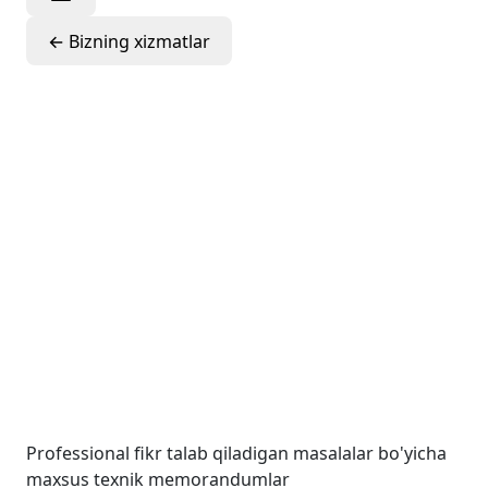
←
Bizning xizmatlar
MHXS bo‘yicha
metodologik
qo‘llab-
quvvatlash va
professional
memorandumlar
Professional fikr talab qiladigan masalalar bo'yicha
maxsus texnik memorandumlar