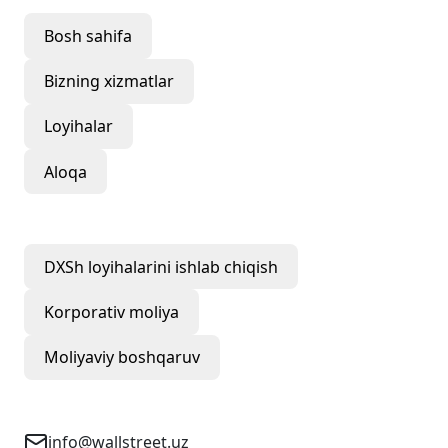
Bosh sahifa
Bizning xizmatlar
Loyihalar
Aloqa
Bizning xizmatlar
DXSh loyihalarini ishlab chiqish
Korporativ moliya
Moliyaviy boshqaruv
Aloqa uchun ma'lumotlar
info@wallstreet.uz