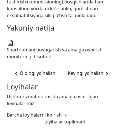
tushirish (commissioning) bosqichlarida ham
konsalting yordami ko‘rsatilib, qurilishdan
ekspluatatsiyaga silliq o‘tish ta’minlanadi.
Yakuniy natija
Shartnomani boshqarish va amalga oshirish
monitoringi hisoboti
Oldingi yo‘nalish
Keyingi yo‘nalish
Loyihalar
Ushbu xizmat doirasida amalga oshirilgan
loyihalarimiz
Barcha loyihalarni ko'rish
→
Loyihalar topilmadi