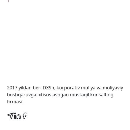
Wall Street Consult
2017 yildan beri DXSh, korporativ moliya va moliyaviy
boshqaruvga ixtisoslashgan mustaqil konsalting
firmasi.
Tezkor havolalar