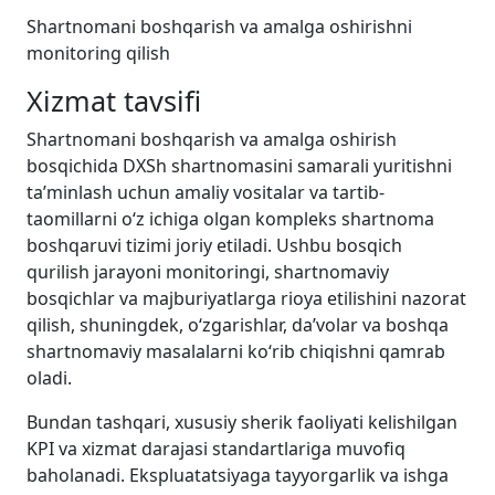
Shartnomani boshqarish va amalga oshirishni
monitoring qilish
Xizmat tavsifi
Shartnomani boshqarish va amalga oshirish
bosqichida DXSh shartnomasini samarali yuritishni
ta’minlash uchun amaliy vositalar va tartib-
taomillarni o‘z ichiga olgan kompleks shartnoma
boshqaruvi tizimi joriy etiladi. Ushbu bosqich
qurilish jarayoni monitoringi, shartnomaviy
bosqichlar va majburiyatlarga rioya etilishini nazorat
qilish, shuningdek, o‘zgarishlar, da’volar va boshqa
shartnomaviy masalalarni ko‘rib chiqishni qamrab
oladi.
Bundan tashqari, xususiy sherik faoliyati kelishilgan
KPI va xizmat darajasi standartlariga muvofiq
baholanadi. Ekspluatatsiyaga tayyorgarlik va ishga