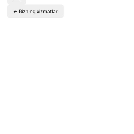
←
Bizning xizmatlar
Shartnomani
boshqarish va
loyihani amalga
oshirish
jarayonida
qo‘llab-
quvvatlash