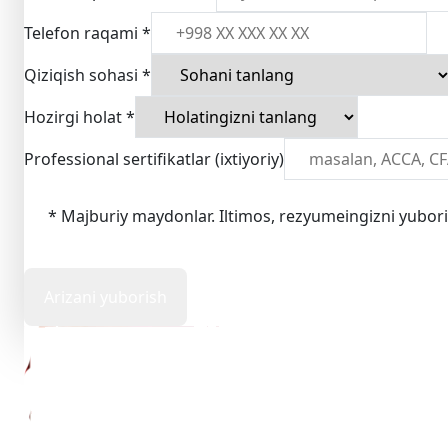
Telefon raqami
*
Qiziqish sohasi
*
Hozirgi holat
*
Professional sertifikatlar (ixtiyoriy)
* Majburiy maydonlar. Iltimos, rezyumeingizni yubor
Arizani yuborish