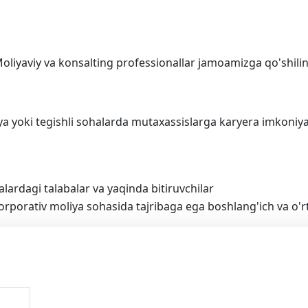
aryera imkoniyatla
oliyaviy va konsalting professionallar jamoamizga qo'shili
ya yoki tegishli sohalarda mutaxassislarga karyera imkoniyatl
halardagi talabalar va yaqinda bitiruvchilar
 korporativ moliya sohasida tajribaga ega boshlang'ich va o'