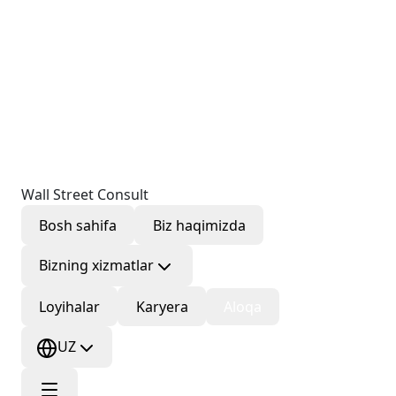
Wall Street Consult
Bosh sahifa
Biz haqimizda
Bizning xizmatlar
Loyihalar
Karyera
Aloqa
UZ