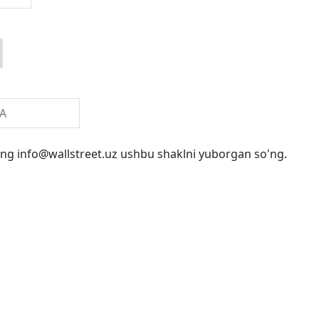
ing
info@wallstreet.uz
ushbu shaklni yuborgan so'ng.