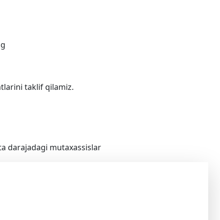
ri
ng
arini taklif qilamiz.
rta darajadagi mutaxassislar