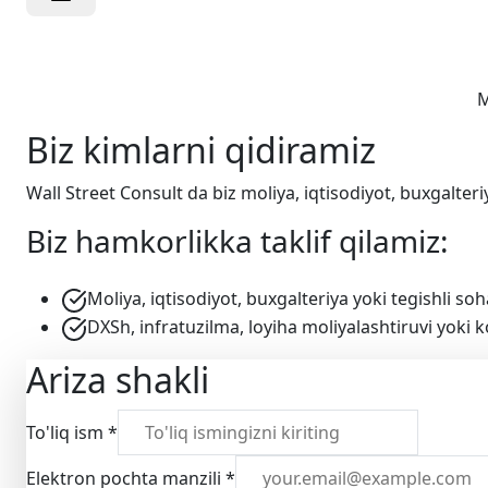
K
M
Biz kimlarni qidiramiz
Wall Street Consult da biz moliya, iqtisodiyot, buxgalteri
Biz hamkorlikka taklif qilamiz:
Moliya, iqtisodiyot, buxgalteriya yoki tegishli so
DXSh, infratuzilma, loyiha moliyalashtiruvi yoki
Ariza shakli
To'liq ism
*
Elektron pochta manzili
*