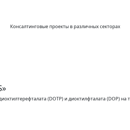
Наши проекты
Консалтинговые проекты в различных секторах
S»
диоктилтерефталата (DOTP) и диоктилфталата (DOP) на