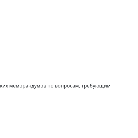
ФО и
ы
ских меморандумов по вопросам, требующим