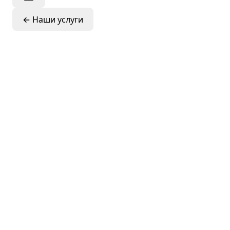
←
Наши услуги
Финансовое
моделирование,
прогнозировани
инвестиционна
оценка и
оценка
стоимости